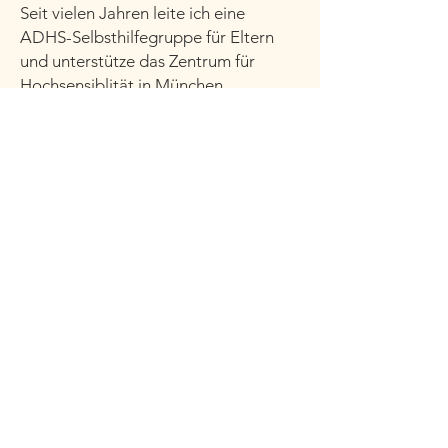
Seit vielen Jahren leite ich eine
ADHS-Selbsthilfegruppe für Eltern
und unterstütze das Zentrum für
Hochsensiblität in München.
Als Referentin
bin ich unterwegs mit
Vorträgen, Workshops und
Fortbildungen zu Themen
wie:
📌
Hochsensibel & gefühlsstark
📌 Stressbewältigung bei Kindern &
Erwachsenen
📌 Grenzen setzen, Autonomiephase,
Kinder fürs Leben stärken
📌 ADHS bei Kindern