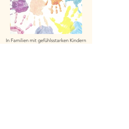
In Familien mit gefühlsstarken Kindern
kann der Alltag durchaus
herausfordernd sein.
Damit das Familiensystem wieder in
Balance kommen kann, brauchen
sowohl Kinder als auch Erwachsene
alltagstaugliche Strategien, um mit
starken Gefühlen umzugehen und
immer wieder aufzutanken.
Wie ich dich begleiten